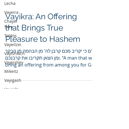
Lecha
Vayeira
Vayikra: An Offering
Chayei
that Brings True
Sara
Toldos
Pleasure to Hashem
Vayeitzei
אדם כי יקריב מכם קרבן לה' מן הבהמה מן הבקר
Vayishlach
ומן הצאן תקריבו את קרבנכם. “A man that will
Vayeishev
bring an offering from among you for G-d;
Mikeitz
from the...
Vayigash
Vayechi
Vayikra: To get close
Shemos
to Hashem
Va'eira
Bo
ויקרא אל משה וידבר ה' אליו מאוהל מועד לאמר.
Beshalach
“And [He] called to Moshe and Hashem