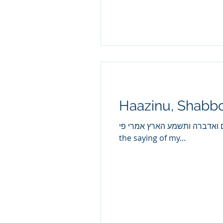
Haazinu, Shabbo
האזינו השמים ואדברה ותשמע הארץ אמרי פי. “The heavens shall hearken and I will sp
the saying of my...