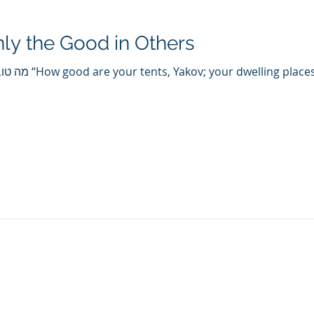
nly the Good in Others
l!” (Bamidbar 24:5)