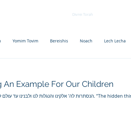
Nikolsburg
Divrei Torah
Donate
m
Yomim Tovim
Bereishis
Noach
Lech Lecha
eitzei
Vayishlach
Vayeishev
Mikeitz
Vayigash
ng An Example For Our Children
Beshalach
Yisro
Mishpatim
Teruma
Tetzave
הנסתרות לה' אלקינו והנגלות לנ. “The hidden things are [known] to Hashem
khel-Pikudei
Vayikra
Tzav
Shemini
Tazria