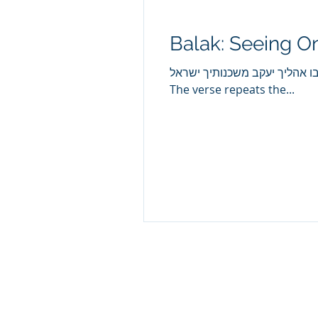
Balak: Seeing O
מה טובו אהליך יעקב משכנותיך ישראל “How good are your tents, Yakov; your dwelling places, Yisroe
The verse repeats the...