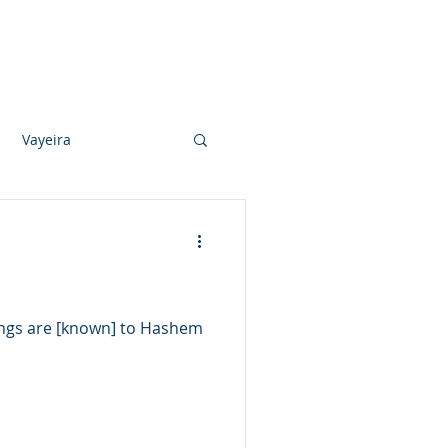
Photo Albums
Videos
Contact
Vayeira
Vayechi
Ki Sisa