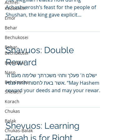
Achrei-
Achashverosh’s feast for the people of
Kedoshim
Shushan, the king gave explicit
Emor
instructions to allow each person...
Behar
Bechukosei
Behar-
Shavuos: Double
Bechukosei
Reward
Bamidbar
Naso
ישלם ה' פעלך ותהי משכרתך שלימה מעם ה'
Behaloscha
אשר באת לחסות תחת כנפיו. “May Hashem
reward your deeds and may your reward
Shelach
be complete from Hashem,...
Korach
Chukas
Balak
Shevuos: Learning
Chukas-Balak
Torah is for Right