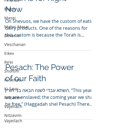
Pinchas
Now
Matos
Masei
On Shevuos, we have the custom of eating
Matos-Masai
dairy products. One of the reasons for
this custom is because the Torah is
Devarim
compared to milk, as...
V'eschanan
Eikev
Re'ei
Pesach: The Power
Shoftim
of our Faith
Ki Seitzei
Ki Savo
השתא עבדי לשנה הבאה בני חורין. “This year
we are enslaved; the coming year we shall
Nitzavim
be free.” (Haggadah shel Pesach) There
Vayeilach
are...
Nitzavim-
Vayeilach