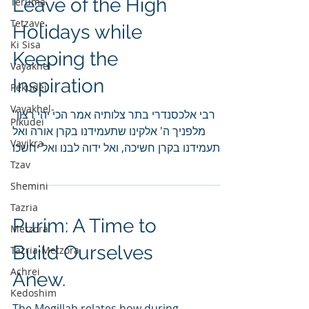
Leave of the High
Teruma
Tetzave
Holidays while
Ki Sisa
Keeping the
Vayakhel
Inspiration
Pekudei
Vayakhel-
"רבי אלכסנדרי בתר צלותיה אמר הכי יהי רצון
Pikudei
מלפניך ה' אלקינו שתעמידנו בקרן אורה ואל
Vayikra
תעמידנו בקרן חשיכה, ואל ידוה לבנו ואל יחשכו
עינינו."...
Tzav
Shemini
Tazria
Purim: A Time to
Metzora
Build Ourselves
Tazria-Metzora
Achrei
Anew.
Kedoshim
The Megillah relates how during