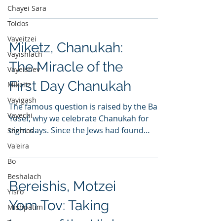
them...
Chayei Sara
Toldos
Vayeitzei
Miketz, Chanukah:
Vayishlach
The Miracle of the
Vayeishev
First Day Chanukah
Mikeitz
Vayigash
The famous question is raised by the Bais
Vayechi
Yosef, why we celebrate Chanukah for
eight days. Since the Jews had found
Shemos
enough oil to burn...
Va'eira
Bo
Beshalach
Bereishis, Motzei
Yisro
Yom Tov: Taking
Mishpatim