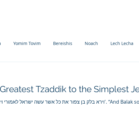
Nikolsburg
Divrei Torah
Donate
m
Yomim Tovim
Bereishis
Noach
Lech Lecha
eitzei
Vayishlach
Vayeishev
Mikeitz
Vayigash
 Greatest Tzaddik to the Simplest J
Beshalach
Yisro
Mishpatim
Teruma
Tetzave
וירא בלק בן צפור את כל אשר עשה '. “And Balak son of Tzipor saw everything
khel-Pikudei
Vayikra
Tzav
Shemini
Tazria