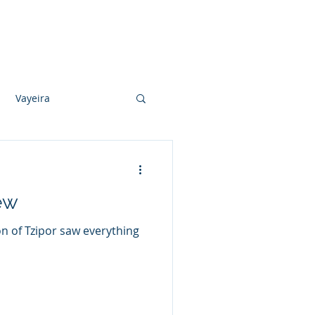
Photo Albums
Videos
Contact
Vayeira
Vayechi
ew
Ki Sisa