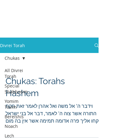
Divrei Torah
Chukas
All Divrei
Torah
Chukas: Torahs
Special
Hashem
Shabbosim
Yomim
וידבר ה' אל משה ואל אהרן לאמר זאת חקת
Tovim
התורה אשר צוה ה' לאמר, דבר אל בני ישראל
Bereishis
ויקחו אליך פרה אדומה תמימה אשר אין בה מום
Noach
אשר לא עלה עליה...
Lech